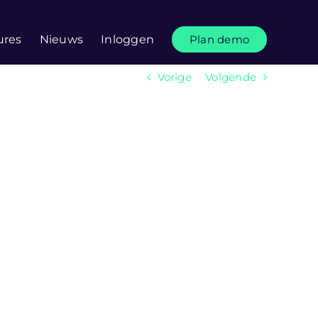
ures
Nieuws
Inloggen
Plan demo
Vorige
Volgende
n een fles: De lokale