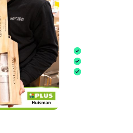
wijnkeuze v
In de aanloop naar de f
campagne om hun wijnsel
voorzag klanten van wijnt
sloegen tussen de winkel 
Stijging van de wijn
Toename van 231% in 
Thomas is omgetoverd
S